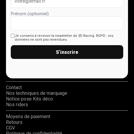
Prénom (optionnel)
Je consens à recevoir la newsletter de 2D Racing.
RGPD : vos
données ne sont pas revendues.
S’inscrire
Contact
Nos techniques de marquage
Notice pose Kits déco
Nos riders
Moyens de paiement
Retours
CGV
Politique de confidentialité