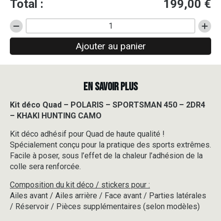
Total :
199,00
€
quantité
de
Ajouter au panier
Kit
déco
Quad
-
EN SAVOIR PLUS
POLARIS
-
SPORTSMAN
Kit déco Quad – POLARIS – SPORTSMAN 450 – 2DR4
450
– KHAKI HUNTING CAMO
-
2DR4
Kit déco adhésif pour Quad de haute qualité !
-
Spécialement conçu pour la pratique des sports extrêmes.
KHAKI
Facile à poser, sous l’effet de la chaleur l’adhésion de la
HUNTING
colle sera renforcée.
CAMO
Composition du kit déco / stickers pour :
Ailes avant / Ailes arrière / Face avant / Parties latérales
/ Réservoir / Pièces supplémentaires (selon modèles)