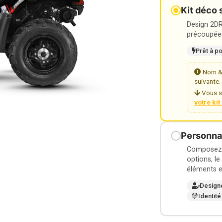
Kit déco 
Design 2DR3
précoupées
Prêt à p
Nom & 
suivante.
Vous s
votre ki
Personnal
Composez v
options, le
éléments e
Design
Identité