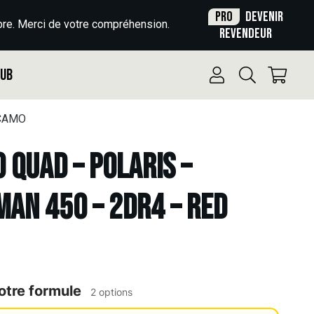
Pro
Devenir
re. Merci de votre compréhension.
revendeur
Pub
 CAMO
o Quad – POLARIS –
AN 450 – 2DR4 – RED
otre formule
2 options