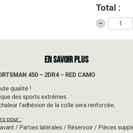
Total :
quantité
de
Kit
déco
Quad
EN SAVOIR PLUS
-
POLARIS
SPORTSMAN 450 – 2DR4 – RED CAMO
-
SPORTSMAN
ute qualité !
450
ique des sports extrêmes.
-
2DR4
 chaleur l’adhésion de la colle sera renforcée.
-
rs pour :
RED
CAMO
e avant / Parties latérales / Réservoir / Pièces su