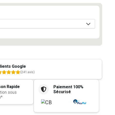
lients Google
(241 avis)
son Rapide
Paiement 100%
Sécurisé
tion sous
h*