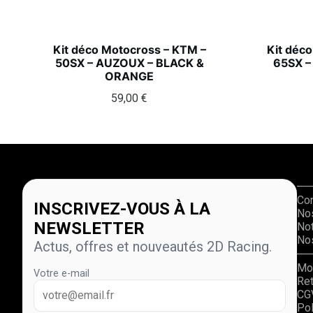
Kit déco Motocross – KTM –
Kit déc
50SX – AUZOUX – BLACK &
65SX –
ORANGE
59,00
€
Co
INSCRIVEZ-VOUS À LA
No
NEWSLETTER
Not
Nos
Actus, offres et nouveautés 2D Racing.
Mo
Votre e-mail
Re
CG
Pol