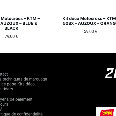
o Motocross – KTM –
Kit déco Motocross – KTM
 AUZOUX – BLUE &
50SX – AUZOUX – ORANG
BLACK
59,00
€
79,00
€
ntact
s techniques de marquage
ice pose Kits déco
 riders
yens de paiement
tours
V
itique de confidentialité