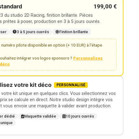
199,00 €
standard
 du studio 2D Racing, finition brillante. Pièces
 prêtes à poser, production en 3 à 5 jours ouvrés.
oser
3 à 5 jours ouvrés
Finition brillante
numéro pilote disponible en option (+ 10 EUR) à l'étape
ouhaitez intégrer vos logos sponsors ?
Personnalisez
t déco
isez votre kit déco
PERSONNALISÉ
otre kit unique en quelques clics. Vous sélectionnez vos
 prix se calcule en direct. Notre studio design intègre vos
t vous envoie une maquette à valider avant production.
er dédié
Maquette validée
10 jours ouvrés
 unique