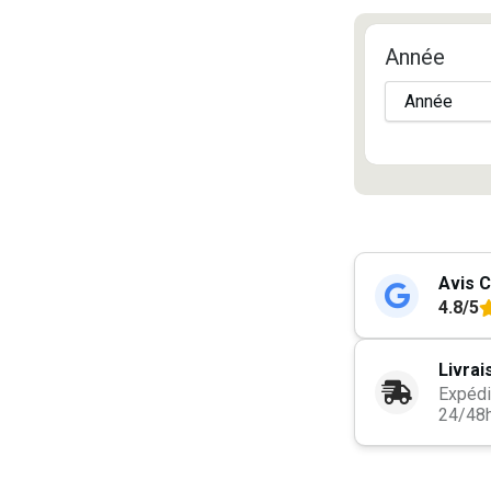
Année
Avis C
4.8/5
Livrai
Expédi
24/48