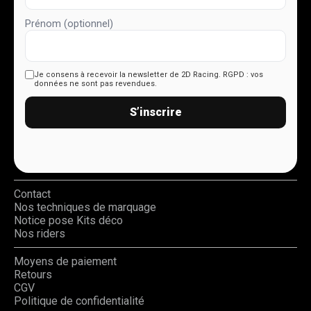
Prénom (optionnel)
Je consens à recevoir la newsletter de 2D Racing.
RGPD : vos
données ne sont pas revendues.
S’inscrire
Contact
Nos techniques de marquage
Notice pose Kits déco
Nos riders
Moyens de paiement
Retours
CGV
Politique de confidentialité