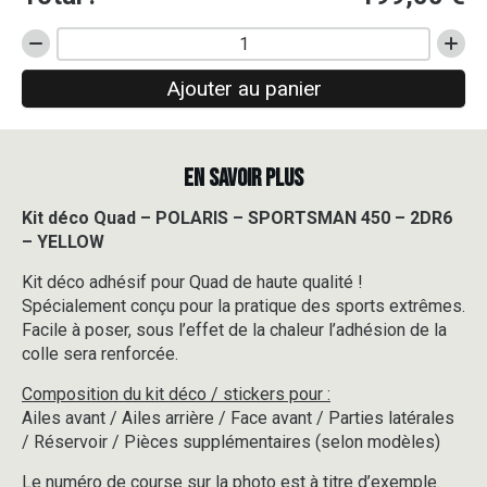
quantité
de
Ajouter au panier
Kit
déco
Quad
-
EN SAVOIR PLUS
POLARIS
-
SPORTSMAN
Kit déco Quad – POLARIS – SPORTSMAN 450 – 2DR6
450
– YELLOW
-
2DR6
Kit déco adhésif pour Quad de haute qualité !
-
Spécialement conçu pour la pratique des sports extrêmes.
YELLOW
Facile à poser, sous l’effet de la chaleur l’adhésion de la
colle sera renforcée.
Composition du kit déco / stickers pour :
Ailes avant / Ailes arrière / Face avant / Parties latérales
/ Réservoir / Pièces supplémentaires (selon modèles)
Le numéro de course sur la photo est à titre d’exemple.