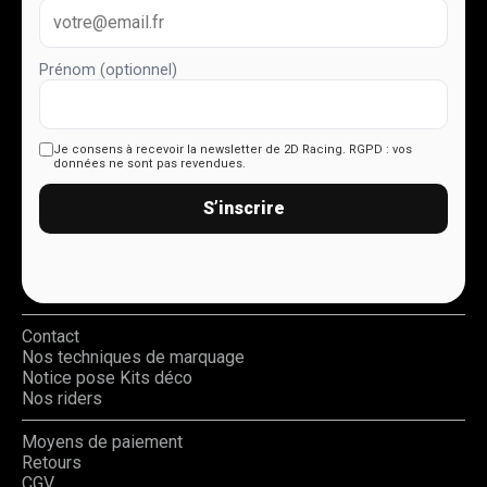
Prénom (optionnel)
Je consens à recevoir la newsletter de 2D Racing.
RGPD : vos
données ne sont pas revendues.
S’inscrire
Contact
Nos techniques de marquage
Notice pose Kits déco
Nos riders
Moyens de paiement
Retours
CGV