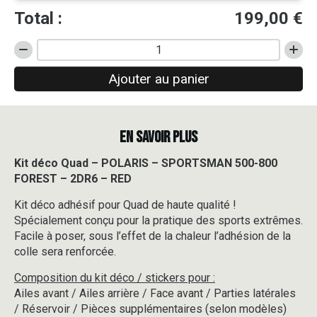
Total :
199,00
€
quantité
de
Ajouter au panier
Kit
déco
Quad
-
EN SAVOIR PLUS
POLARIS
-
SPORTSMAN
Kit déco Quad – POLARIS – SPORTSMAN 500-800
500-
FOREST – 2DR6 – RED
800
FOREST
Kit déco adhésif pour Quad de haute qualité !
-
Spécialement conçu pour la pratique des sports extrêmes.
2DR6
Facile à poser, sous l’effet de la chaleur l’adhésion de la
-
colle sera renforcée.
RED
Composition du kit déco / stickers pour :
Ailes avant / Ailes arrière / Face avant / Parties latérales
/ Réservoir / Pièces supplémentaires (selon modèles)