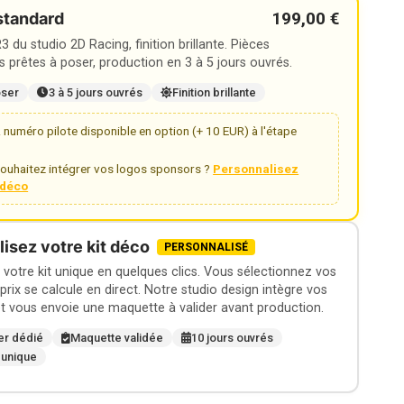
199,00 €
standard
 du studio 2D Racing, finition brillante. Pièces
 prêtes à poser, production en 3 à 5 jours ouvrés.
oser
3 à 5 jours ouvrés
Finition brillante
numéro pilote disponible en option (+ 10 EUR) à l'étape
ouhaitez intégrer vos logos sponsors ?
Personnalisez
t déco
isez votre kit déco
PERSONNALISÉ
otre kit unique en quelques clics. Vous sélectionnez vos
 prix se calcule en direct. Notre studio design intègre vos
t vous envoie une maquette à valider avant production.
er dédié
Maquette validée
10 jours ouvrés
 unique