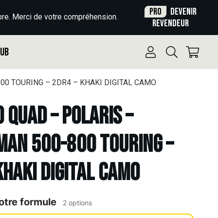
Pro
Devenir
re. Merci de votre compréhension.
revendeur
Pub
800 TOURING – 2DR4 – KHAKI DIGITAL CAMO
o Quad – POLARIS –
AN 500-800 TOURING –
KHAKI DIGITAL CAMO
otre formule
2 options