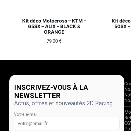
Kit déco Motocross – KTM –
Kit déc
65SX – ALIX – BLACK &
50SX –
ORANGE
79,00
€
Co
INSCRIVEZ-VOUS À LA
No
NEWSLETTER
Not
Nos
Actus, offres et nouveautés 2D Racing.
Mo
Votre e-mail
Re
CG
Pol