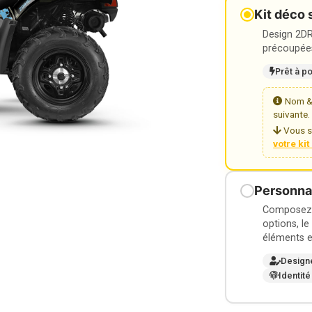
Kit déco 
Design 2DR3
précoupées
Prêt à p
Nom & 
suivante.
Vous s
votre ki
Personnal
Composez v
options, le
éléments e
Design
Identité