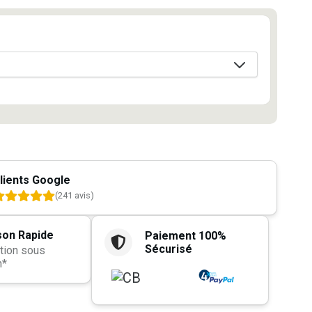
lients Google
(241 avis)
son Rapide
Paiement 100%
Sécurisé
tion sous
h*