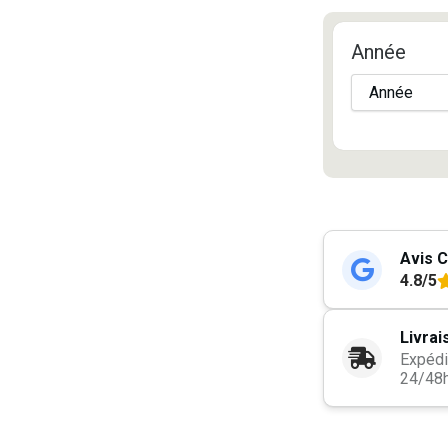
Année
Avis C
4.8/5
Livrai
Expédi
24/48