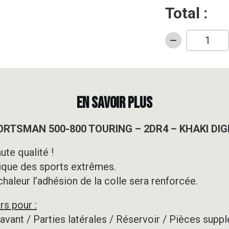
Total :
quantité
de
Kit
déco
Quad
EN SAVOIR PLUS
-
POLARIS
PORTSMAN 500-800 TOURING – 2DR4 – KHAKI DI
-
SPORTSMAN
ute qualité !
500-
ique des sports extrêmes.
800
TOURING
 chaleur l’adhésion de la colle sera renforcée.
-
rs pour :
2DR4
-
e avant / Parties latérales / Réservoir / Pièces su