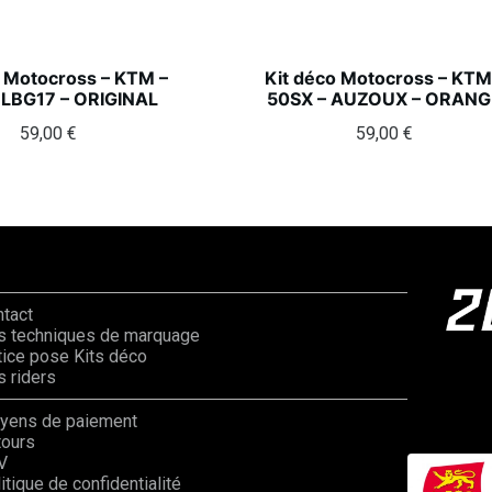
o Motocross – KTM –
Kit déco Motocross – KTM
 LBG17 – ORIGINAL
50SX – AUZOUX – ORANG
59,00
€
59,00
€
ntact
s techniques de marquage
ice pose Kits déco
 riders
yens de paiement
tours
V
itique de confidentialité