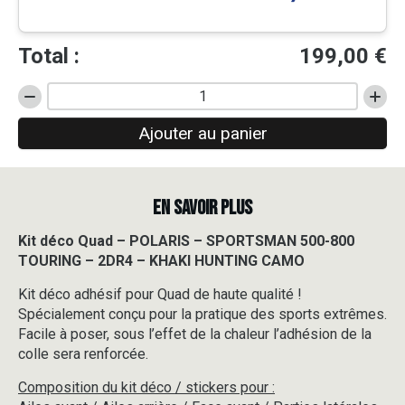
Total :
199,00
€
quantité
de
Ajouter au panier
Kit
déco
Quad
-
EN SAVOIR PLUS
POLARIS
-
SPORTSMAN
Kit déco Quad – POLARIS – SPORTSMAN 500-800
500-
TOURING – 2DR4 – KHAKI HUNTING CAMO
800
TOURING
Kit déco adhésif pour Quad de haute qualité !
-
Spécialement conçu pour la pratique des sports extrêmes.
2DR4
Facile à poser, sous l’effet de la chaleur l’adhésion de la
-
colle sera renforcée.
KHAKI
HUNTING
Composition du kit déco / stickers pour :
CAMO