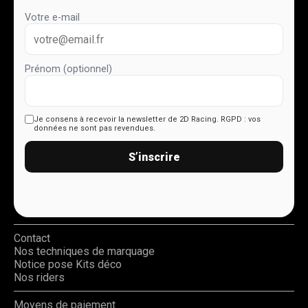
Votre e-mail
Prénom (optionnel)
Je consens à recevoir la newsletter de 2D Racing.
RGPD : vos
données ne sont pas revendues.
S’inscrire
Contact
Nos techniques de marquage
Notice pose Kits déco
Nos riders
Moyens de paiement