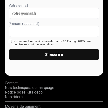
Votre e-mail
Prénom (optionnel)
Je consens à recevoir la newsletter de 2D Racing.
RGPD : vos
données ne sont pas revendues.
S’inscrire
Contact
Nos techniques de marquage
Notice pose Kits déco
Nos riders
Moyens de paiement