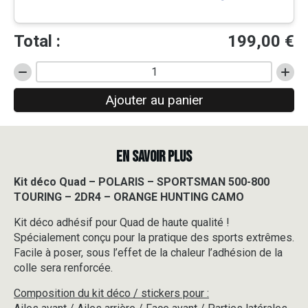
Total :
199,00
€
quantité
de
Ajouter au panier
Kit
déco
Quad
-
EN SAVOIR PLUS
POLARIS
-
SPORTSMAN
Kit déco Quad – POLARIS – SPORTSMAN 500-800
500-
TOURING – 2DR4 – ORANGE HUNTING CAMO
800
TOURING
Kit déco adhésif pour Quad de haute qualité !
-
Spécialement conçu pour la pratique des sports extrêmes.
2DR4
Facile à poser, sous l’effet de la chaleur l’adhésion de la
-
colle sera renforcée.
ORANGE
HUNTING
Composition du kit déco / stickers pour :
CAMO