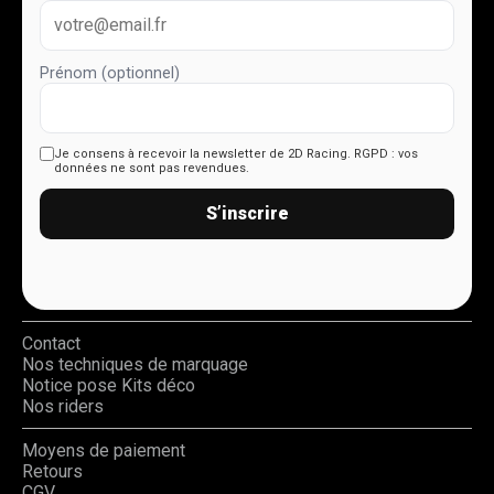
Prénom (optionnel)
Je consens à recevoir la newsletter de 2D Racing.
RGPD : vos
données ne sont pas revendues.
S’inscrire
Contact
Nos techniques de marquage
Notice pose Kits déco
Nos riders
Moyens de paiement
Retours
CGV