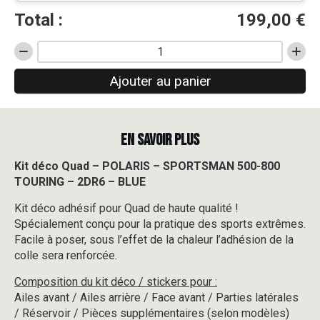
Total :
199,00
€
quantité
de
Ajouter au panier
Kit
déco
Quad
-
EN SAVOIR PLUS
POLARIS
-
SPORTSMAN
Kit déco Quad – POLARIS – SPORTSMAN 500-800
500-
TOURING – 2DR6 – BLUE
800
TOURING
Kit déco adhésif pour Quad de haute qualité !
-
Spécialement conçu pour la pratique des sports extrêmes.
2DR6
Facile à poser, sous l’effet de la chaleur l’adhésion de la
-
colle sera renforcée.
BLUE
Composition du kit déco / stickers pour :
Ailes avant / Ailes arrière / Face avant / Parties latérales
/ Réservoir / Pièces supplémentaires (selon modèles)