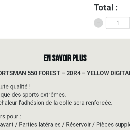
Total :
quantité
de
Kit
déco
Quad
EN SAVOIR PLUS
-
POLARIS
SPORTSMAN 550 FOREST – 2DR4 – YELLOW DIGIT
-
SPORTSMAN
ute qualité !
550
ique des sports extrêmes.
FOREST
-
 chaleur l’adhésion de la colle sera renforcée.
2DR4
rs pour :
-
YELLOW
e avant / Parties latérales / Réservoir / Pièces su