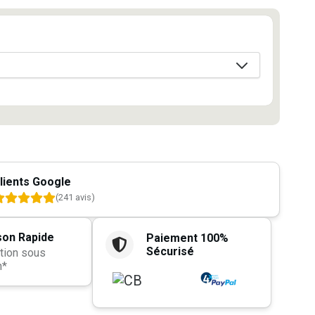
lients Google
(241 avis)
son Rapide
Paiement 100%
Sécurisé
tion sous
h*