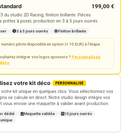
199,00 €
standard
 du studio 2D Racing, finition brillante. Pièces
 prêtes à poser, production en 3 à 5 jours ouvrés.
oser
3 à 5 jours ouvrés
Finition brillante
numéro pilote disponible en option (+ 10 EUR) à l'étape
ouhaitez intégrer vos logos sponsors ?
Personnalisez
t déco
isez votre kit déco
PERSONNALISÉ
otre kit unique en quelques clics. Vous sélectionnez vos
 prix se calcule en direct. Notre studio design intègre vos
t vous envoie une maquette à valider avant production.
er dédié
Maquette validée
10 jours ouvrés
 unique