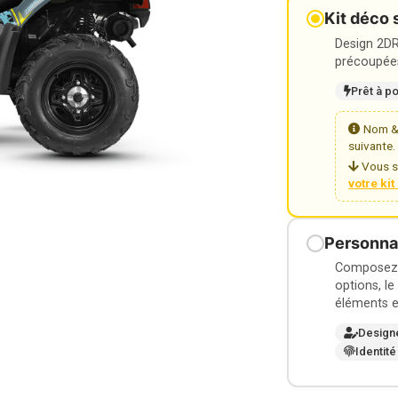
Kit déco 
Design 2DR3
précoupées
Prêt à p
Nom & 
suivante.
Vous s
votre ki
Personnal
Composez v
options, le
éléments e
Design
Identité