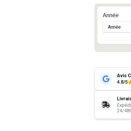
Année
Avis C
4.8/5
Livrai
Expédi
24/48