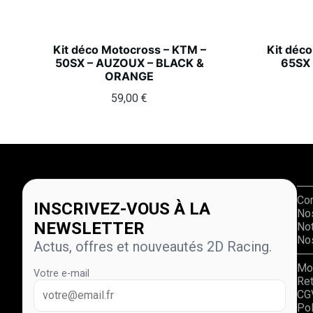
Kit déco Motocross – KTM –
Kit déc
50SX – AUZOUX – BLACK &
65SX 
ORANGE
59,00
€
Co
INSCRIVEZ-VOUS À LA
No
NEWSLETTER
Not
Nos
Actus, offres et nouveautés 2D Racing.
Mo
Votre e-mail
Re
CG
Pol