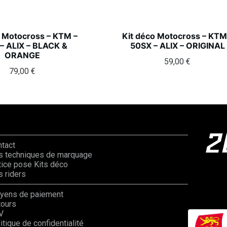
o Motocross – KTM –
Kit déco Motocross – KTM
– ALIX – BLACK &
50SX – ALIX – ORIGINAL
ORANGE
59,00
€
79,00
€
ntact
s techniques de marquage
ice pose Kits déco
 riders
yens de paiement
tours
V
itique de confidentialité