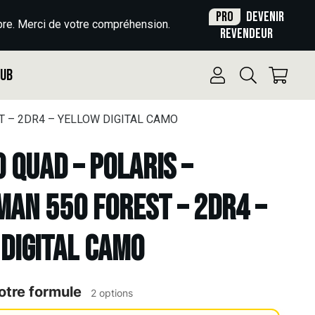
Pro
Devenir
re. Merci de votre compréhension.
revendeur
Pub
T – 2DR4 – YELLOW DIGITAL CAMO
o Quad – POLARIS –
AN 550 FOREST – 2DR4 –
DIGITAL CAMO
otre formule
2 options