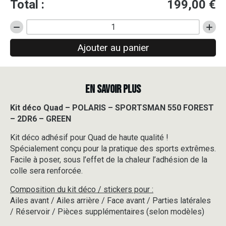
Total :
199,00
€
quantité
de
Ajouter au panier
Kit
déco
Quad
-
EN SAVOIR PLUS
POLARIS
-
SPORTSMAN
Kit déco Quad – POLARIS – SPORTSMAN 550 FOREST
550
– 2DR6 – GREEN
FOREST
-
Kit déco adhésif pour Quad de haute qualité !
2DR6
Spécialement conçu pour la pratique des sports extrêmes.
-
Facile à poser, sous l’effet de la chaleur l’adhésion de la
GREEN
colle sera renforcée.
Composition du kit déco / stickers pour :
Ailes avant / Ailes arrière / Face avant / Parties latérales
/ Réservoir / Pièces supplémentaires (selon modèles)