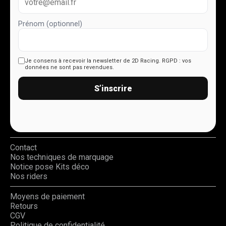
Prénom (optionnel)
Je consens à recevoir la newsletter de 2D Racing.
RGPD : vos
données ne sont pas revendues.
S’inscrire
Contact
Nos techniques de marquage
Notice pose Kits déco
Nos riders
Moyens de paiement
Retours
CGV
Politique de confidentialité