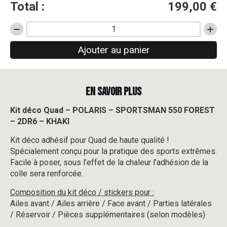
Total :
199,00
€
quantité
de
Ajouter au panier
Kit
déco
Quad
-
EN SAVOIR PLUS
POLARIS
-
SPORTSMAN
Kit déco Quad – POLARIS – SPORTSMAN 550 FOREST
550
– 2DR6 – KHAKI
FOREST
-
Kit déco adhésif pour Quad de haute qualité !
2DR6
Spécialement conçu pour la pratique des sports extrêmes.
-
Facile à poser, sous l’effet de la chaleur l’adhésion de la
KHAKI
colle sera renforcée.
Composition du kit déco / stickers pour :
Ailes avant / Ailes arrière / Face avant / Parties latérales
/ Réservoir / Pièces supplémentaires (selon modèles)