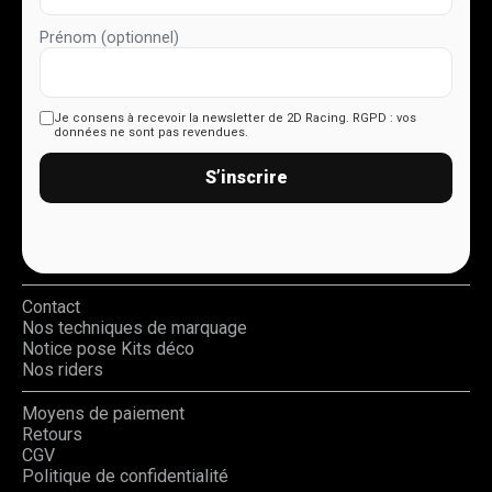
Prénom (optionnel)
Je consens à recevoir la newsletter de 2D Racing.
RGPD : vos
données ne sont pas revendues.
S’inscrire
Contact
Nos techniques de marquage
Notice pose Kits déco
Nos riders
Moyens de paiement
Retours
CGV
Politique de confidentialité