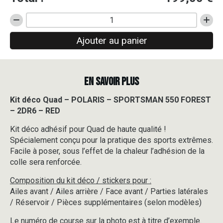
quantité
de
Ajouter au panier
Kit
déco
Quad
-
EN SAVOIR PLUS
POLARIS
-
SPORTSMAN
Kit déco Quad – POLARIS – SPORTSMAN 550 FOREST
550
– 2DR6 – RED
FOREST
-
Kit déco adhésif pour Quad de haute qualité !
2DR6
Spécialement conçu pour la pratique des sports extrêmes.
-
Facile à poser, sous l’effet de la chaleur l’adhésion de la
RED
colle sera renforcée.
Composition du kit déco / stickers pour :
Ailes avant / Ailes arrière / Face avant / Parties latérales
/ Réservoir / Pièces supplémentaires (selon modèles)
Le numéro de course sur la photo est à titre d’exemple.