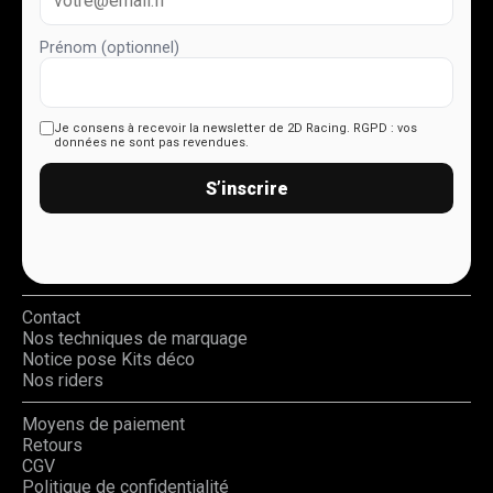
Prénom (optionnel)
Je consens à recevoir la newsletter de 2D Racing.
RGPD : vos
données ne sont pas revendues.
S’inscrire
Contact
Nos techniques de marquage
Notice pose Kits déco
Nos riders
Moyens de paiement
Retours
CGV
Politique de confidentialité