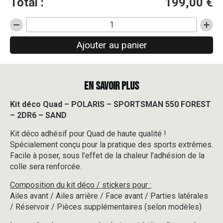
Total :
199,00
€
quantité
de
Ajouter au panier
Kit
déco
Quad
-
EN SAVOIR PLUS
POLARIS
-
SPORTSMAN
Kit déco Quad – POLARIS – SPORTSMAN 550 FOREST
550
– 2DR6 – SAND
FOREST
-
Kit déco adhésif pour Quad de haute qualité !
2DR6
Spécialement conçu pour la pratique des sports extrêmes.
-
Facile à poser, sous l’effet de la chaleur l’adhésion de la
SAND
colle sera renforcée.
Composition du kit déco / stickers pour :
Ailes avant / Ailes arrière / Face avant / Parties latérales
/ Réservoir / Pièces supplémentaires (selon modèles)