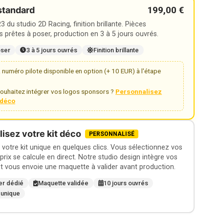
199,00 €
standard
 du studio 2D Racing, finition brillante. Pièces
 prêtes à poser, production en 3 à 5 jours ouvrés.
oser
3 à 5 jours ouvrés
Finition brillante
numéro pilote disponible en option (+ 10 EUR) à l'étape
ouhaitez intégrer vos logos sponsors ?
Personnalisez
t déco
isez votre kit déco
PERSONNALISÉ
otre kit unique en quelques clics. Vous sélectionnez vos
 prix se calcule en direct. Notre studio design intègre vos
t vous envoie une maquette à valider avant production.
er dédié
Maquette validée
10 jours ouvrés
 unique