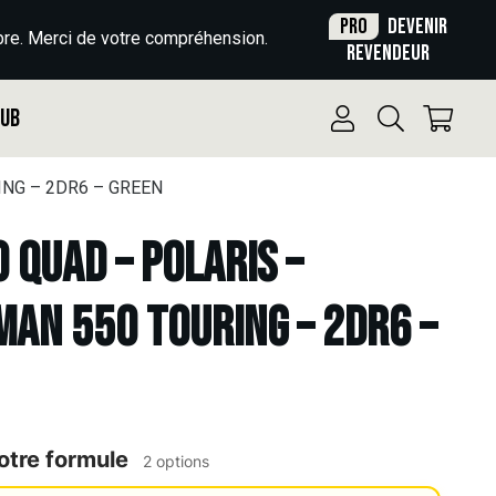
Pro
Devenir
re. Merci de votre compréhension.
revendeur
Pub
ING – 2DR6 – GREEN
o Quad – POLARIS –
AN 550 TOURING – 2DR6 –
otre formule
2 options