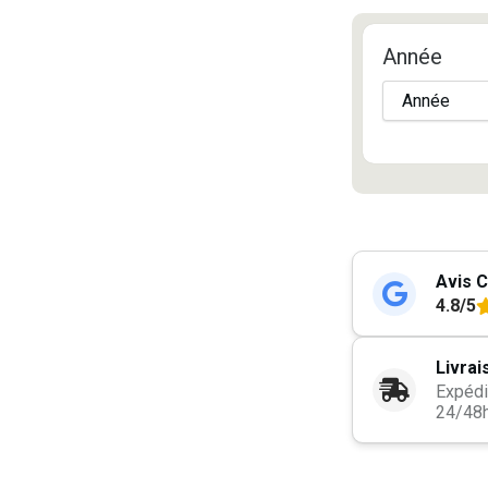
Année
Avis C
4.8/5
Livrai
Expédi
24/48