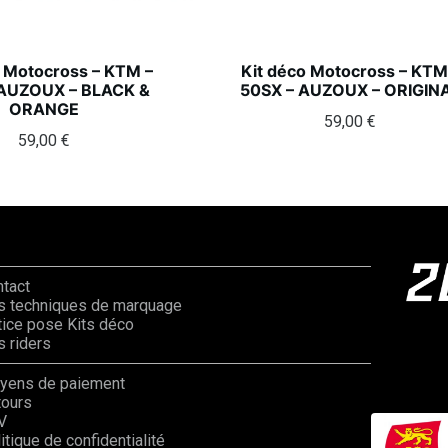
o Motocross – KTM –
Kit déco Motocross – KTM
 AUZOUX – BLACK &
50SX – AUZOUX – ORIGIN
ORANGE
59,00
€
59,00
€
ntact
s techniques de marquage
ice pose Kits déco
 riders
yens de paiement
tours
V
itique de confidentialité