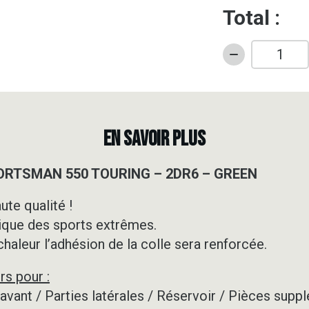
Total :
quantité
de
Kit
déco
Quad
EN SAVOIR PLUS
-
POLARIS
PORTSMAN 550 TOURING – 2DR6 – GREEN
-
SPORTSMAN
ute qualité !
550
ique des sports extrêmes.
TOURING
-
 chaleur l’adhésion de la colle sera renforcée.
2DR6
rs pour :
-
GREEN
e avant / Parties latérales / Réservoir / Pièces su