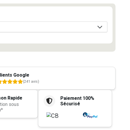
lients Google
(241 avis)
son Rapide
Paiement 100%
Sécurisé
tion sous
h*