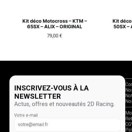
Kit déco Motocross – KTM –
Kit déc
65SX – ALIX – ORIGINAL
50SX –
79,00
€
Co
INSCRIVEZ-VOUS À LA
No
NEWSLETTER
Not
Nos
Actus, offres et nouveautés 2D Racing.
Mo
Votre e-mail
Re
CG
Pol