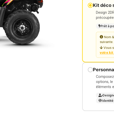
Kit déco 
Design 2DR3
précoupées
Prêt à p
Nom & 
suivante.
Vous s
votre ki
Personnal
Composez v
options, le
éléments e
Design
Identité