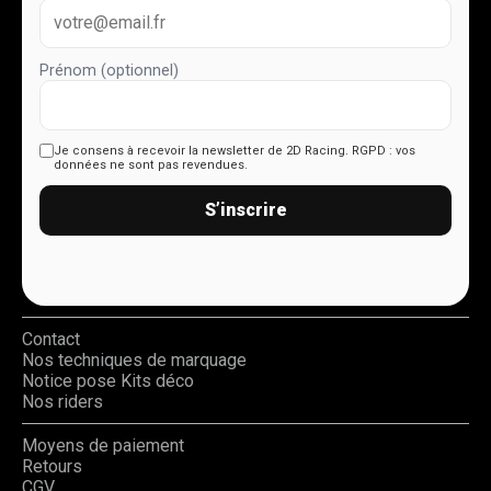
Prénom (optionnel)
Je consens à recevoir la newsletter de 2D Racing.
RGPD : vos
données ne sont pas revendues.
S’inscrire
Contact
Nos techniques de marquage
Notice pose Kits déco
Nos riders
Moyens de paiement
Retours
CGV