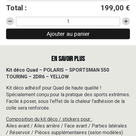
Total :
199,00
€
quantité
de
Ajouter au panier
Kit
déco
Quad
-
EN SAVOIR PLUS
POLARIS
-
SPORTSMAN
Kit déco Quad – POLARIS – SPORTSMAN 550
550
TOURING – 2DR6 – YELLOW
TOURING
-
Kit déco adhésif pour Quad de haute qualité !
2DR6
Spécialement conçu pour la pratique des sports extrêmes.
-
Facile à poser, sous l’effet de la chaleur l’adhésion de la
YELLOW
colle sera renforcée.
Composition du kit déco / stickers pour :
Ailes avant / Ailes arrière / Face avant / Parties latérales
/ Réservoir / Pièces supplémentaires (selon modèles)