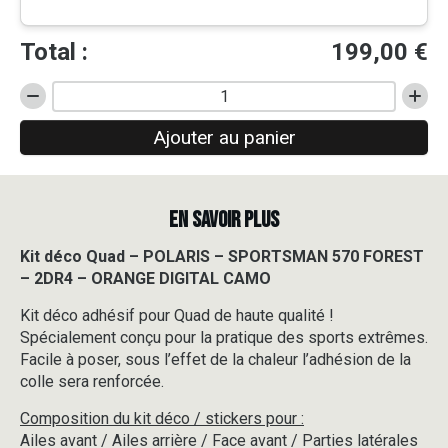
Total :
199,00
€
quantité
de
Ajouter au panier
Kit
déco
Quad
-
EN SAVOIR PLUS
POLARIS
-
SPORTSMAN
Kit déco Quad – POLARIS – SPORTSMAN 570 FOREST
570
– 2DR4 – ORANGE DIGITAL CAMO
FOREST
-
Kit déco adhésif pour Quad de haute qualité !
2DR4
Spécialement conçu pour la pratique des sports extrêmes.
-
Facile à poser, sous l’effet de la chaleur l’adhésion de la
ORANGE
colle sera renforcée.
DIGITAL
CAMO
Composition du kit déco / stickers pour :
Ailes avant / Ailes arrière / Face avant / Parties latérales