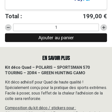
Total :
199,00
€
quantité
de
Ajouter au panier
Kit
déco
Quad
-
EN SAVOIR PLUS
POLARIS
-
SPORTSMAN
Kit déco Quad – POLARIS – SPORTSMAN 570
570
TOURING – 2DR4 – GREEN HUNTING CAMO
TOURING
-
Kit déco adhésif pour Quad de haute qualité !
2DR4
Spécialement conçu pour la pratique des sports extrêmes.
-
Facile à poser, sous l’effet de la chaleur l’adhésion de la
GREEN
colle sera renforcée.
HUNTING
CAMO
Composition du kit déco / stickers pour :