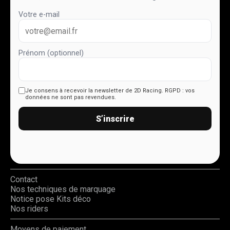
Votre e-mail
Prénom (optionnel)
Je consens à recevoir la newsletter de 2D Racing.
RGPD : vos
données ne sont pas revendues.
S’inscrire
Contact
Nos techniques de marquage
Notice pose Kits déco
Nos riders
Moyens de paiement