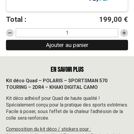
Total :
199,00
€
quantité
de
Ajouter au panier
Kit
déco
Quad
-
EN SAVOIR PLUS
POLARIS
-
SPORTSMAN
Kit déco Quad – POLARIS – SPORTSMAN 570
570
TOURING – 2DR4 – KHAKI DIGITAL CAMO
TOURING
-
Kit déco adhésif pour Quad de haute qualité !
2DR4
Spécialement conçu pour la pratique des sports extrêmes.
-
Facile à poser, sous l’effet de la chaleur l’adhésion de la
KHAKI
colle sera renforcée.
DIGITAL
CAMO
Composition du kit déco / stickers pour :