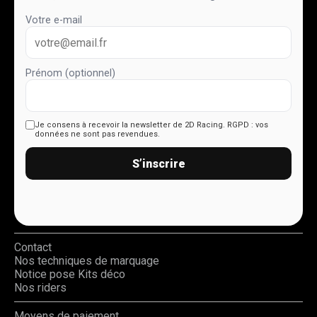
Votre e-mail
Prénom (optionnel)
Je consens à recevoir la newsletter de 2D Racing.
RGPD : vos
données ne sont pas revendues.
S’inscrire
Contact
Nos techniques de marquage
Notice pose Kits déco
Nos riders
Moyens de paiement