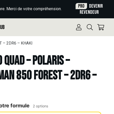
Pro
Devenir
re. Merci de votre compréhension.
revendeur
Pub
T – 2DR6 – KHAKI
o Quad – POLARIS –
AN 850 FOREST – 2DR6 –
otre formule
2 options