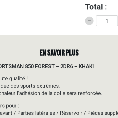
Total :
quantité
de
Kit
déco
Quad
EN SAVOIR PLUS
-
POLARIS
PORTSMAN 850 FOREST – 2DR6 – KHAKI
-
SPORTSMAN
ute qualité !
850
ique des sports extrêmes.
FOREST
-
 chaleur l’adhésion de la colle sera renforcée.
2DR6
rs pour :
-
KHAKI
e avant / Parties latérales / Réservoir / Pièces su