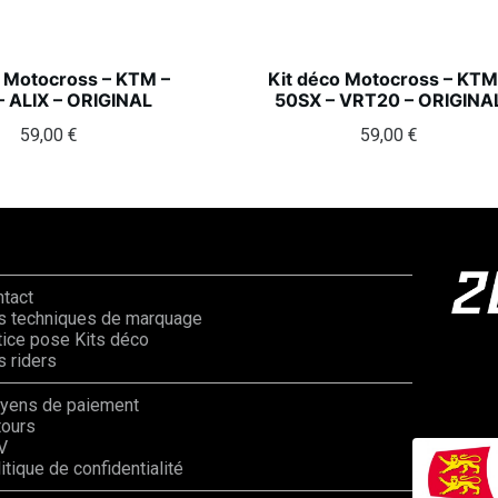
o Motocross – KTM –
Kit déco Motocross – KTM
– ALIX – ORIGINAL
50SX – VRT20 – ORIGINA
59,00
€
59,00
€
ntact
s techniques de marquage
ice pose Kits déco
 riders
yens de paiement
tours
V
itique de confidentialité