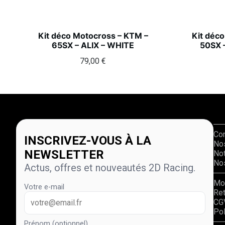
Kit déco Motocross – KTM –
Kit déc
65SX – ALIX – WHITE
50SX 
79,00
€
Co
INSCRIVEZ-VOUS À LA
No
NEWSLETTER
Not
Nos
Actus, offres et nouveautés 2D Racing.
Mo
Votre e-mail
Re
CG
Pol
Prénom (optionnel)