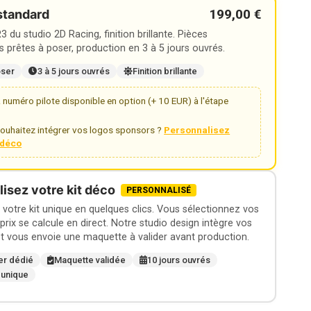
199,00 €
standard
 du studio 2D Racing, finition brillante. Pièces
 prêtes à poser, production en 3 à 5 jours ouvrés.
oser
3 à 5 jours ouvrés
Finition brillante
numéro pilote disponible en option (+ 10 EUR) à l'étape
ouhaitez intégrer vos logos sponsors ?
Personnalisez
t déco
isez votre kit déco
PERSONNALISÉ
otre kit unique en quelques clics. Vous sélectionnez vos
 prix se calcule en direct. Notre studio design intègre vos
t vous envoie une maquette à valider avant production.
er dédié
Maquette validée
10 jours ouvrés
 unique