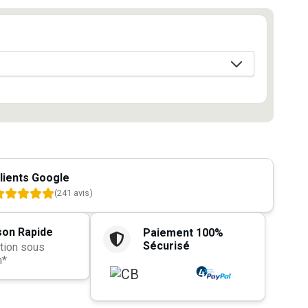
lients Google
(241 avis)
son Rapide
Paiement 100%
Sécurisé
tion sous
h*