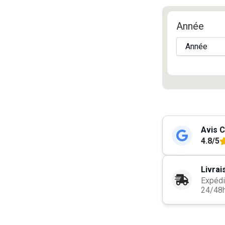
Année
Avis C
4.8/5
Livrai
Expédi
24/48