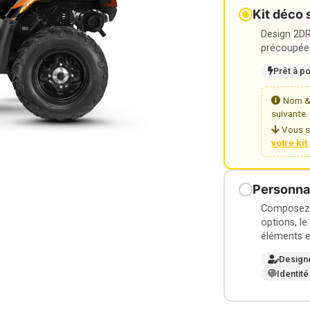
Kit déco 
Design 2DR3
précoupées
Prêt à p
Nom & 
suivante.
Vous s
votre ki
Personnal
Composez v
options, le
éléments e
Design
Identité