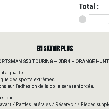
Total :
quantité
de
Kit
déco
Quad
EN SAVOIR PLUS
-
POLARIS
SPORTSMAN 850 TOURING – 2DR4 – ORANGE HUN
-
SPORTSMAN
ute qualité !
850
ique des sports extrêmes.
TOURING
-
 chaleur l’adhésion de la colle sera renforcée.
2DR4
rs pour :
-
ORANGE
e avant / Parties latérales / Réservoir / Pièces su