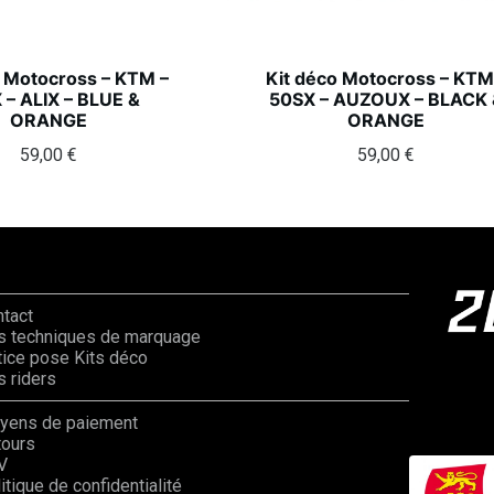
o Motocross – KTM –
Kit déco Motocross – KTM
 – ALIX – BLUE &
50SX – AUZOUX – BLACK 
ORANGE
ORANGE
59,00
€
59,00
€
ntact
s techniques de marquage
ice pose Kits déco
 riders
yens de paiement
tours
V
itique de confidentialité