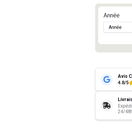
Année
Avis C
4.8/5
Livrai
Expédi
24/48