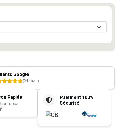
lients Google
(241 avis)
son Rapide
Paiement 100%
Sécurisé
tion sous
h*