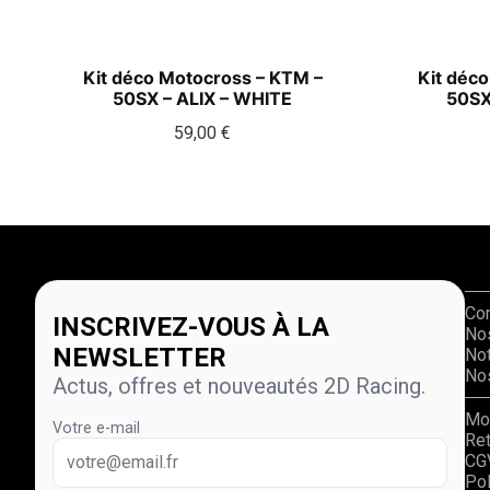
Kit déco Motocross – KTM –
Kit déc
50SX – ALIX – WHITE
50SX
59,00
€
Co
INSCRIVEZ-VOUS À LA
No
NEWSLETTER
Not
Nos
Actus, offres et nouveautés 2D Racing.
Mo
Votre e-mail
Re
CG
Pol