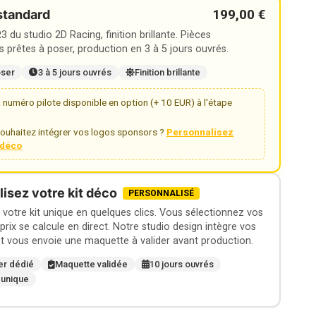
199,00 €
standard
 du studio 2D Racing, finition brillante. Pièces
 prêtes à poser, production en 3 à 5 jours ouvrés.
oser
3 à 5 jours ouvrés
Finition brillante
numéro pilote disponible en option (+ 10 EUR) à l'étape
ouhaitez intégrer vos logos sponsors ?
Personnalisez
t déco
isez votre kit déco
PERSONNALISÉ
otre kit unique en quelques clics. Vous sélectionnez vos
 prix se calcule en direct. Notre studio design intègre vos
t vous envoie une maquette à valider avant production.
er dédié
Maquette validée
10 jours ouvrés
 unique