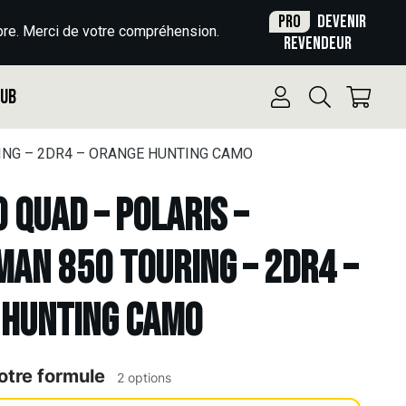
Pro
Devenir
re. Merci de votre compréhension.
revendeur
Pub
RING – 2DR4 – ORANGE HUNTING CAMO
o Quad – POLARIS –
AN 850 TOURING – 2DR4 –
 HUNTING CAMO
otre formule
2 options