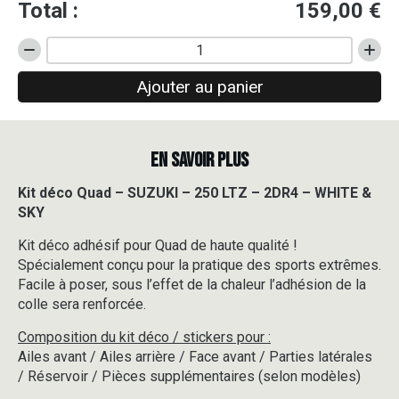
Total :
159,00
€
quantité
de
Ajouter au panier
Kit
déco
Quad
-
EN SAVOIR PLUS
SUZUKI
-
250
Kit déco Quad – SUZUKI – 250 LTZ – 2DR4 – WHITE &
LTZ
SKY
-
2DR4
Kit déco adhésif pour Quad de haute qualité !
-
Spécialement conçu pour la pratique des sports extrêmes.
WHITE
Facile à poser, sous l’effet de la chaleur l’adhésion de la
&
colle sera renforcée.
SKY
Composition du kit déco / stickers pour :
Ailes avant / Ailes arrière / Face avant / Parties latérales
/ Réservoir / Pièces supplémentaires (selon modèles)