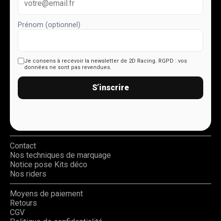
Prénom (optionnel)
Je consens à recevoir la newsletter de 2D Racing.
RGPD : vos
données ne sont pas revendues.
S’inscrire
Contact
Nos techniques de marquage
Notice pose Kits déco
Nos riders
Moyens de paiement
Retours
CGV