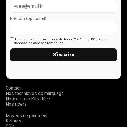
Prénom (optionnel)
Je consens à recevoir la newsletter de 2D Racing.
RGPD : vos
données ne sont pas revendues.
S’inscrire
Contact
Nos techniques de marquage
Notice pose Kits déco
Nos riders
Moyens de paiement
Retours
CGV