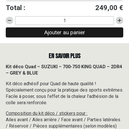
Total :
249,00
€
quantité
de
Ajouter au panier
Kit
déco
Quad
-
EN SAVOIR PLUS
SUZUKI
-
700-
Kit déco Quad – SUZUKI – 700-750 KING QUAD – 2DR4
750
– GREY & BLUE
KING
QUAD
Kit déco adhésif pour Quad de haute qualité !
-
Spécialement conçu pour la pratique des sports extrêmes.
2DR4
Facile à poser, sous l’effet de la chaleur l’adhésion de la
-
colle sera renforcée.
GREY
&
Composition du kit déco / stickers pour :
BLUE
Ailes avant / Ailes arrière / Face avant / Parties latérales
/ Réservoir / Pièces supplémentaires (selon modèles)