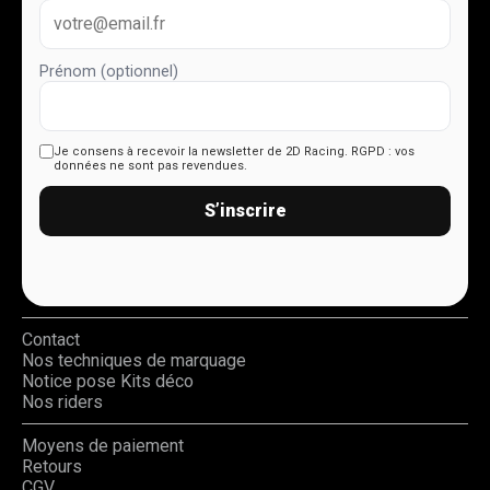
Prénom (optionnel)
Je consens à recevoir la newsletter de 2D Racing.
RGPD : vos
données ne sont pas revendues.
S’inscrire
Contact
Nos techniques de marquage
Notice pose Kits déco
Nos riders
Moyens de paiement
Retours
CGV