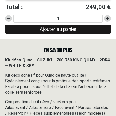
Total :
249,00
€
quantité
de
Ajouter au panier
Kit
déco
Quad
-
EN SAVOIR PLUS
SUZUKI
-
700-
Kit déco Quad – SUZUKI – 700-750 KING QUAD – 2DR4
750
– WHITE & SKY
KING
QUAD
Kit déco adhésif pour Quad de haute qualité !
-
Spécialement conçu pour la pratique des sports extrêmes.
2DR4
Facile à poser, sous l’effet de la chaleur l’adhésion de la
-
colle sera renforcée.
WHITE
&
Composition du kit déco / stickers pour :
SKY
Ailes avant / Ailes arrière / Face avant / Parties latérales
/ Réservoir / Pièces supplémentaires (selon modèles)