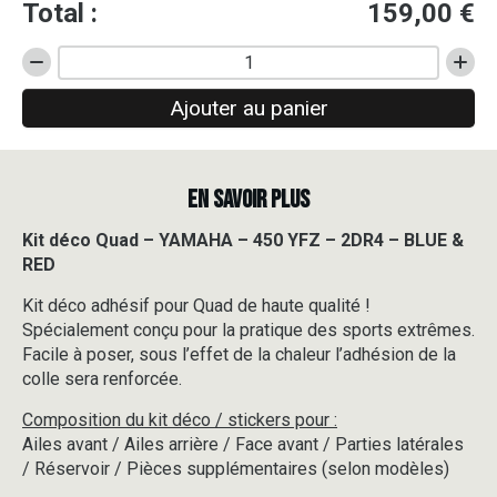
Total :
159,00
€
quantité
de
Ajouter au panier
Kit
déco
Quad
-
EN SAVOIR PLUS
YAMAHA
-
450
Kit déco Quad – YAMAHA – 450 YFZ – 2DR4 – BLUE &
YFZ
RED
-
2DR4
Kit déco adhésif pour Quad de haute qualité !
-
Spécialement conçu pour la pratique des sports extrêmes.
BLUE
Facile à poser, sous l’effet de la chaleur l’adhésion de la
&
colle sera renforcée.
RED
Composition du kit déco / stickers pour :
Ailes avant / Ailes arrière / Face avant / Parties latérales
/ Réservoir / Pièces supplémentaires (selon modèles)