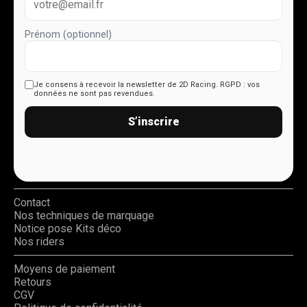
Prénom (optionnel)
Je consens à recevoir la newsletter de 2D Racing.
RGPD : vos
données ne sont pas revendues.
S’inscrire
Contact
Nos techniques de marquage
Notice pose Kits déco
Nos riders
Moyens de paiement
Retours
CGV