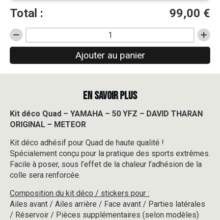
Total :
99,00
€
quantité
de
Ajouter au panier
Kit
déco
Quad
-
EN SAVOIR PLUS
YAMAHA
-
50
Kit déco Quad – YAMAHA – 50 YFZ – DAVID THARAN
YFZ
ORIGINAL – METEOR
-
DAVID
Kit déco adhésif pour Quad de haute qualité !
THARAN
Spécialement conçu pour la pratique des sports extrêmes.
ORIGINAL
Facile à poser, sous l’effet de la chaleur l’adhésion de la
-
colle sera renforcée.
METEOR
Composition du kit déco / stickers pour :
Ailes avant / Ailes arrière / Face avant / Parties latérales
/ Réservoir / Pièces supplémentaires (selon modèles)