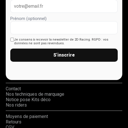
Prénom (optionnel)
Je consens à recevoir la newsletter de 2D Racing.
RGPD : vos
données ne sont pas revendues.
S’inscrire
Contact
Nos techniques de marquage
Notice pose Kits déco
Nos riders
Moyens de paiement
Retours
CGV