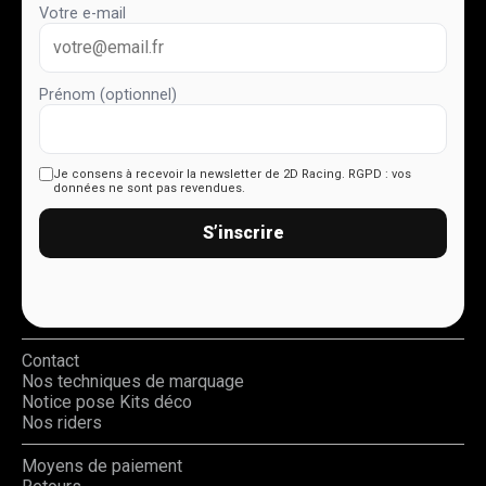
Votre e-mail
Prénom (optionnel)
Je consens à recevoir la newsletter de 2D Racing.
RGPD : vos
données ne sont pas revendues.
S’inscrire
Contact
Nos techniques de marquage
Notice pose Kits déco
Nos riders
Moyens de paiement