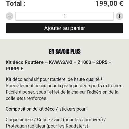
Total :
199,00
€
quantité
de
Ajouter au panier
Kit
déco
Routière
-
EN SAVOIR PLUS
KAWASAKI
-
Z1000
Kit déco Routière – KAWASAKI – Z1000 – 2DR5 –
-
PURPLE
2DR5
-
Kit déco adhésif pour routière, de haute qualité !
PURPLE
Spécialement conçu pour la pratique des sports extrêmes.
Facile à poser, sous l’effet de la chaleur l’adhésion de la
colle sera renforcée.
Composition du kit déco / stickers pour :
Coque arrière / Coque avant (pour les sportives) /
Protection radiateur (pour les Roadsters)