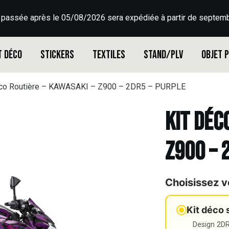
 passée après le 05/08/2026 sera expédiée à partir de septemb
t déco
Stickers
Textiles
Stand/PLV
Objet 
éco Routière – KAWASAKI – Z900 – 2DR5 – PURPLE
Kit déc
Z900 – 
Choisissez v
Kit déco 
Design 2DR3