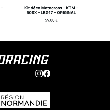
 –
Kit déco Motocross – KTM –
50SX – LBG17 – ORIGINAL
59,00
€