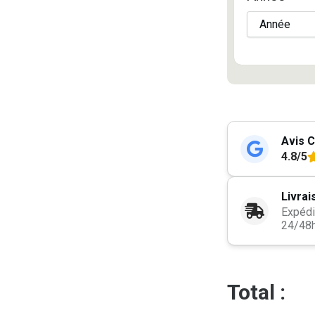
Avis C
4.8/5
Livrai
Expédi
24/48
Total :