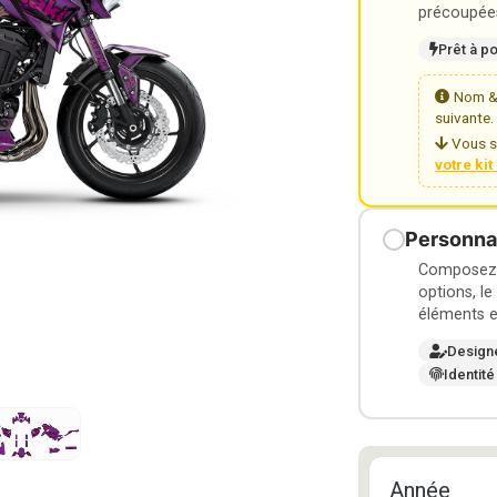
précoupées
Prêt à p
Nom & 
suivante.
Vous s
votre ki
Personnal
Composez v
options, le
éléments e
Design
Identité
Année