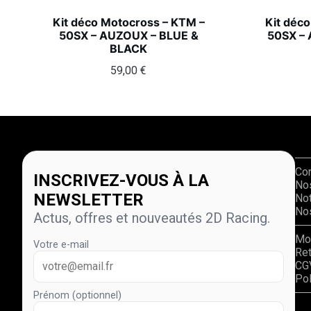
Kit déco Motocross – KTM –
Kit déc
50SX – AUZOUX – BLUE &
50SX –
BLACK
59,00
€
Co
INSCRIVEZ-VOUS À LA
No
NEWSLETTER
Not
Nos
Actus, offres et nouveautés 2D Racing.
Mo
Votre e-mail
Re
CG
Pol
Prénom (optionnel)