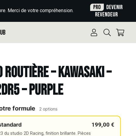
Pro
Devenir
re. Merci de votre compréhension.
revendeur
Pub
o Routière – KAWASAKI –
2DR5 – PURPLE
otre formule
2 options
199,00 €
standard
 du studio 2D Racing, finition brillante. Pièces