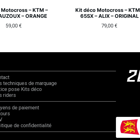
o Motocross – KTM –
Kit déco Motocross – KTM
 AUZOUX – ORANGE
65SX – ALIX – ORIGINAL
59,00
€
79,00
€
ntact
s techniques de marquage
ice pose Kits déco
 riders
yens de paiement
tours
V
itique de confidentialité