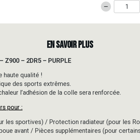
quantité
de
Kit
déco
Routière
EN SAVOIR PLUS
-
KAWASAKI
 – Z900 – 2DR5 – PURPLE
-
Z900
 haute qualité !
-
ique des sports extrêmes.
2DR5
-
 chaleur l’adhésion de la colle sera renforcée.
PURPLE
rs pour :
r les sportives) / Protection radiateur (pour les R
-boue avant / Pièces supplémentaires (pour certai