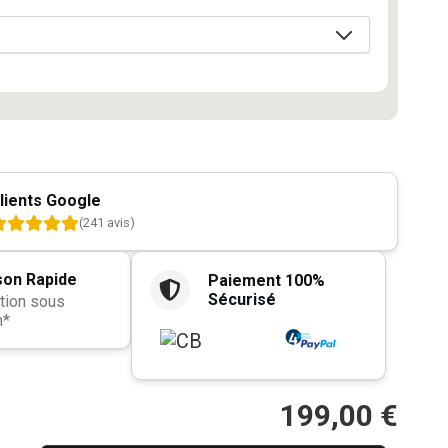
lients Google
(241 avis)
son Rapide
Paiement 100%
Sécurisé
tion sous
h*
199,00
€