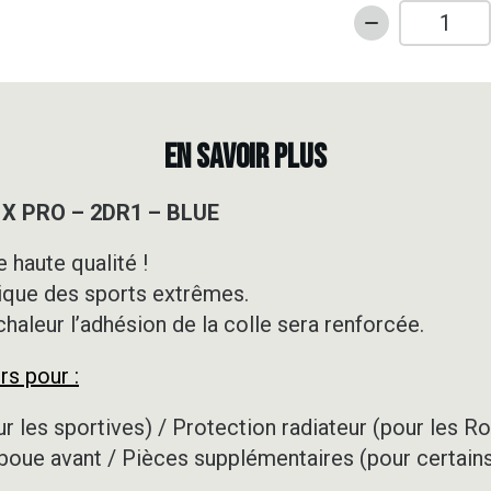
quantité
de
Kit
déco
Routière
EN SAVOIR PLUS
-
KOVE
0 X PRO – 2DR1 – BLUE
-
800
 haute qualité !
X
ique des sports extrêmes.
PRO
-
 chaleur l’adhésion de la colle sera renforcée.
2DR1
rs pour :
-
BLUE
r les sportives) / Protection radiateur (pour les R
-boue avant / Pièces supplémentaires (pour certai