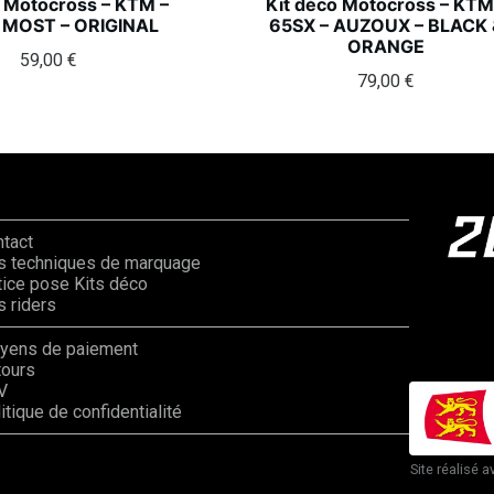
o Motocross – KTM –
Kit déco Motocross – KTM
 MOST – ORIGINAL
65SX – AUZOUX – BLACK 
ORANGE
59,00
€
79,00
€
ntact
s techniques de marquage
ice pose Kits déco
 riders
yens de paiement
tours
V
itique de confidentialité
Site réalisé a