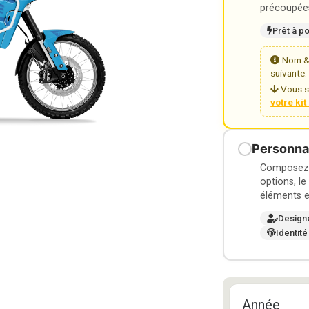
précoupées
Prêt à p
Nom & 
suivante.
Vous s
votre ki
Personnal
Composez v
options, le
éléments e
Design
Identité
Année