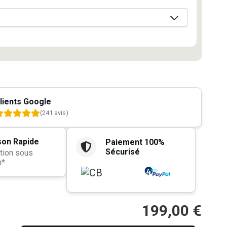
lients Google
(241 avis)
son Rapide
Paiement 100%
Sécurisé
tion sous
h*
199,00
€