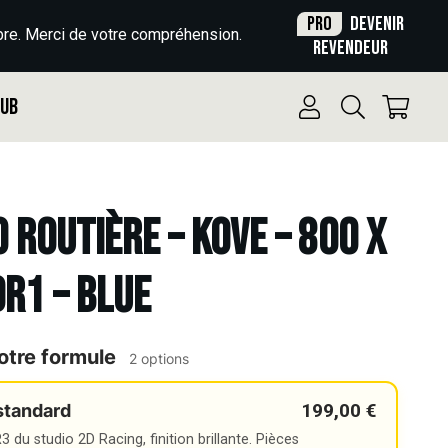
Pro
Devenir
re. Merci de votre compréhension.
revendeur
Pub
o Routière – KOVE – 800 X
DR1 – BLUE
otre formule
2 options
199,00 €
standard
 du studio 2D Racing, finition brillante. Pièces