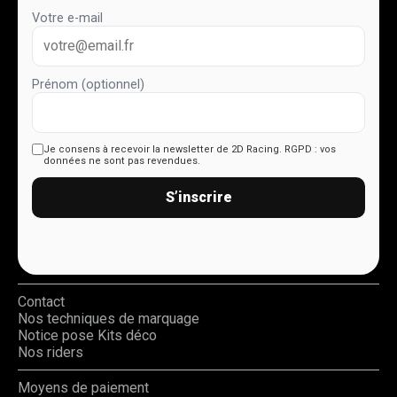
Votre e-mail
Prénom (optionnel)
Je consens à recevoir la newsletter de 2D Racing.
RGPD : vos
données ne sont pas revendues.
S’inscrire
Contact
Nos techniques de marquage
Notice pose Kits déco
Nos riders
Moyens de paiement