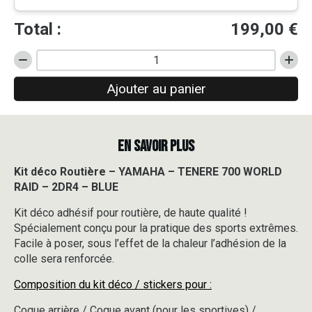
Total :
199,00
€
quantité
de
Ajouter au panier
Kit
déco
Routière
-
EN SAVOIR PLUS
YAMAHA
-
TENERE
Kit déco Routière – YAMAHA – TENERE 700 WORLD
700
RAID – 2DR4 – BLUE
WORLD
RAID
Kit déco adhésif pour routière, de haute qualité !
-
Spécialement conçu pour la pratique des sports extrêmes.
2DR4
Facile à poser, sous l’effet de la chaleur l’adhésion de la
-
colle sera renforcée.
BLUE
Composition du kit déco / stickers pour :
Coque arrière / Coque avant (pour les sportives) /