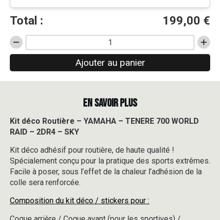
Total :
199,00
€
quantité
de
Ajouter au panier
Kit
déco
Routière
-
EN SAVOIR PLUS
YAMAHA
-
TENERE
Kit déco Routière – YAMAHA – TENERE 700 WORLD
700
RAID – 2DR4 – SKY
WORLD
RAID
Kit déco adhésif pour routière, de haute qualité !
-
Spécialement conçu pour la pratique des sports extrêmes.
2DR4
Facile à poser, sous l’effet de la chaleur l’adhésion de la
-
colle sera renforcée.
SKY
Composition du kit déco / stickers pour :
Coque arrière / Coque avant (pour les sportives) /