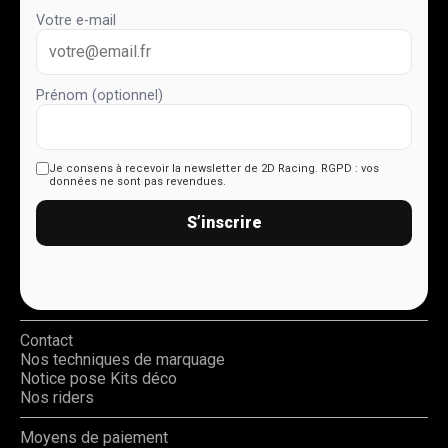
Votre e-mail
Prénom (optionnel)
Je consens à recevoir la newsletter de 2D Racing.
RGPD : vos
données ne sont pas revendues.
S’inscrire
Contact
Nos techniques de marquage
Notice pose Kits déco
Nos riders
Moyens de paiement