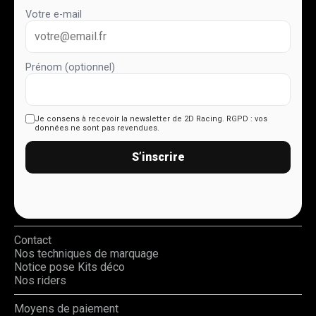
Votre e-mail
Prénom (optionnel)
Je consens à recevoir la newsletter de 2D Racing.
RGPD : vos
données ne sont pas revendues.
S’inscrire
Contact
Nos techniques de marquage
Notice pose Kits déco
Nos riders
Moyens de paiement