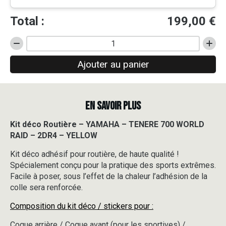
Total :
199,00
€
quantité
de
Ajouter au panier
Kit
déco
Routière
-
EN SAVOIR PLUS
YAMAHA
-
TENERE
Kit déco Routière – YAMAHA – TENERE 700 WORLD
700
RAID – 2DR4 – YELLOW
WORLD
RAID
Kit déco adhésif pour routière, de haute qualité !
-
Spécialement conçu pour la pratique des sports extrêmes.
2DR4
Facile à poser, sous l’effet de la chaleur l’adhésion de la
-
colle sera renforcée.
YELLOW
Composition du kit déco / stickers pour :
Coque arrière / Coque avant (pour les sportives) /