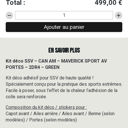
Total :
499,00
€
quantité
de
Ajouter au panier
Kit
déco
SSV
-
EN SAVOIR PLUS
CAN
AM
-
Kit déco SSV – CAN AM – MAVERICK SPORT AV
MAVERICK
PORTES – 2DR4 – GREEN
SPORT
AV
Kit déco adhésif pour SSV de haute qualité !
PORTES
Spécialement conçu pour la pratique des sports extrêmes.
-
Facile à poser, sous l’effet de la chaleur l’adhésion de la
2DR4
colle sera renforcée.
-
GREEN
Composition du kit déco / stickers pour :
Capot avant / Ailes arrière / Ailes avant / Benne (selon
modèles) / Portes (selon modèles)