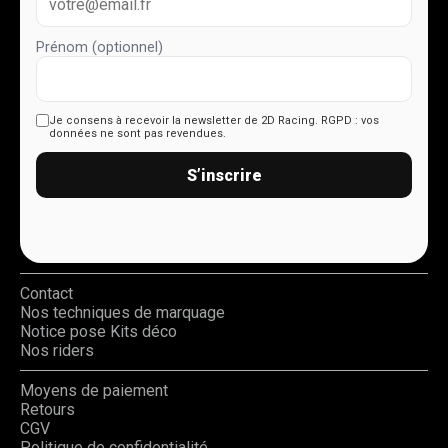
Prénom (optionnel)
Je consens à recevoir la newsletter de 2D Racing.
RGPD : vos
données ne sont pas revendues.
S’inscrire
Contact
Nos techniques de marquage
Notice pose Kits déco
Nos riders
Moyens de paiement
Retours
CGV
Politique de confidentialité