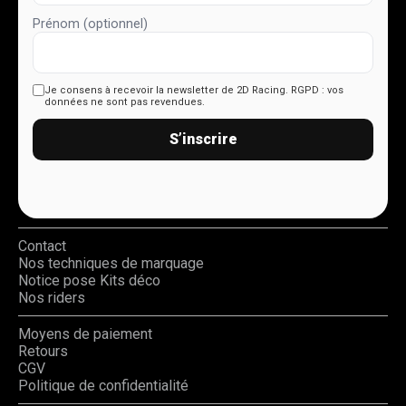
Prénom (optionnel)
Je consens à recevoir la newsletter de 2D Racing.
RGPD : vos
données ne sont pas revendues.
S’inscrire
Contact
Nos techniques de marquage
Notice pose Kits déco
Nos riders
Moyens de paiement
Retours
CGV
Politique de confidentialité