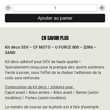
quantité
de
Ajouter au panier
Kit
déco
SSV
-
EN SAVOIR PLUS
CF
MOTO
-
Kit déco SSV – CF MOTO – U FORCE 800 – 2DR6 –
U
SAND
FORCE
800
Kit déco adhésif pour SSV de haute qualité !
-
Spécialement conçu pour la pratique des sports extrêmes.
2DR6
Facile à poser, sous l’effet de la chaleur l’adhésion de la
-
colle sera renforcée.
SAND
Composition du kit déco / stickers pour :
Capot avant / Ailes arrière / Ailes avant / Benne (selon
modèles) / Portes (selon modèles)
Le numéro de course sur la photo est à titre d’exemple.