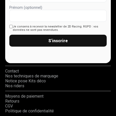
Prénom (optionnel)
Je consens à recevoir la newsletter de 2D Racing.
RGPD : vos
données ne sont pas revendues.
S’inscrire
Contact
Nos techniques de marquage
Notice pose Kits déco
Nos riders
Moyens de paiement
Retours
CGV
Politique de confidentialité