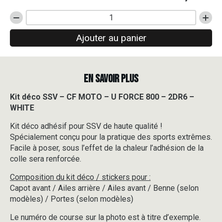
quantité
de
Ajouter au panier
Kit
déco
SSV
-
EN SAVOIR PLUS
CF
MOTO
-
Kit déco SSV – CF MOTO – U FORCE 800 – 2DR6 –
U
WHITE
FORCE
800
Kit déco adhésif pour SSV de haute qualité !
-
Spécialement conçu pour la pratique des sports extrêmes.
2DR6
Facile à poser, sous l’effet de la chaleur l’adhésion de la
-
colle sera renforcée.
WHITE
Composition du kit déco / stickers pour :
Capot avant / Ailes arrière / Ailes avant / Benne (selon
modèles) / Portes (selon modèles)
Le numéro de course sur la photo est à titre d’exemple.