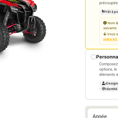
précoupées
Prêt à p
Nom & 
suivante.
Vous s
votre ki
Personnal
Composez v
options, le
éléments e
Design
Identité
Année