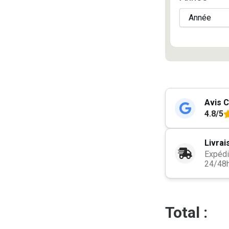
Avis C
4.8/5
Livrai
Expédi
24/48
Total :