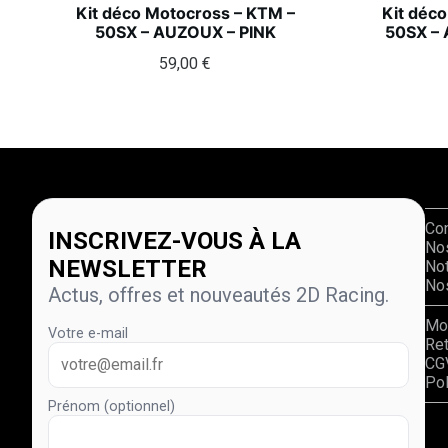
Kit déco Motocross – KTM –
Kit déc
50SX – AUZOUX – PINK
50SX –
59,00
€
Co
INSCRIVEZ-VOUS À LA
No
NEWSLETTER
Not
Nos
Actus, offres et nouveautés 2D Racing.
Mo
Votre e-mail
Re
CG
Pol
Prénom (optionnel)