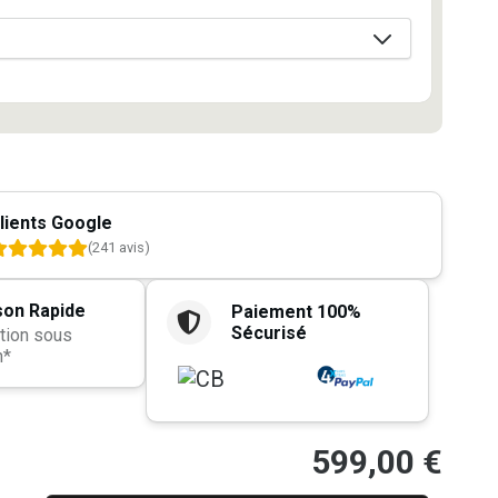
lients Google
(241 avis)
son Rapide
Paiement 100%
Sécurisé
tion sous
h*
599,00
€