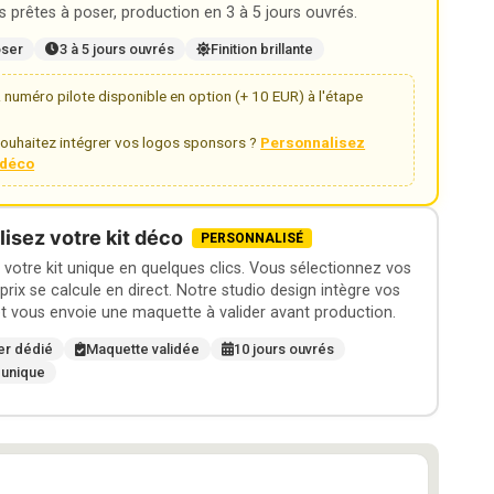
 prêtes à poser, production en 3 à 5 jours ouvrés.
oser
3 à 5 jours ouvrés
Finition brillante
numéro pilote disponible en option (+ 10 EUR) à l'étape
ouhaitez intégrer vos logos sponsors ?
Personnalisez
t déco
isez votre kit déco
PERSONNALISÉ
otre kit unique en quelques clics. Vous sélectionnez vos
 prix se calcule en direct. Notre studio design intègre vos
t vous envoie une maquette à valider avant production.
er dédié
Maquette validée
10 jours ouvrés
 unique