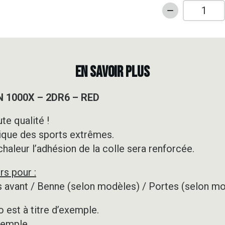
quantité
de
Kit
déco
SSV
EN SAVOIR PLUS
-
HONDA
N 1000X – 2DR6 – RED
-
TALON
te qualité !
1000X
ique des sports extrêmes.
-
2DR6
 chaleur l’adhésion de la colle sera renforcée.
-
rs pour :
RED
les avant / Benne (selon modèles) / Portes (selon m
 est à titre d’exemple.
xemple.