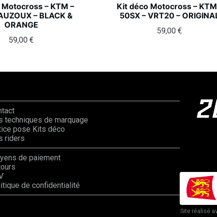
o Motocross – KTM –
Kit déco Motocross – KTM
 AUZOUX – BLACK &
50SX – VRT20 – ORIGINA
ORANGE
59,00
€
59,00
€
ntact
s techniques de marquage
ice pose Kits déco
 riders
yens de paiement
tours
V
itique de confidentialité
Site réalisé a