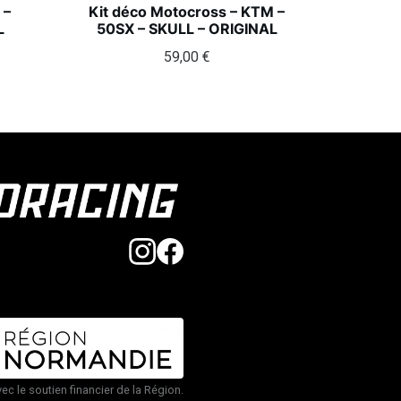
 –
Kit déco Motocross – KTM –
L
50SX – SKULL – ORIGINAL
59,00
€
vec le soutien financier de la Région.