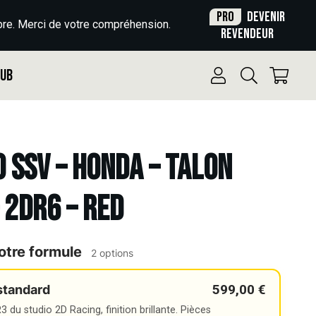
Pro
Devenir
re. Merci de votre compréhension.
revendeur
Pub
o SSV – HONDA – TALON
 2DR6 – RED
otre formule
2 options
599,00 €
standard
 du studio 2D Racing, finition brillante. Pièces