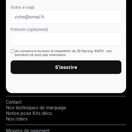
Votre e-mail
Prénom (optionnel)
Je consens à recevoir la newsletter de 2D Racing.
RGPD : vos
données ne sont pas revendues.
S’inscrire
Contact
Nos techniques de marquage
Notice pose Kits déco
Nos riders
Moyens de paiement