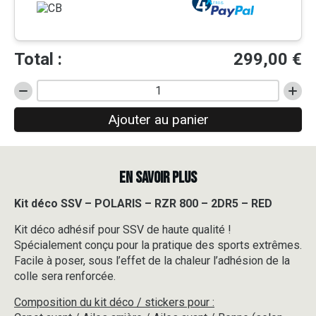
Total :
299,00
€
quantité
de
Ajouter au panier
Kit
déco
SSV
-
EN SAVOIR PLUS
POLARIS
-
RZR
Kit déco SSV – POLARIS – RZR 800 – 2DR5 – RED
800
Kit déco adhésif pour SSV de haute qualité !
-
2DR5
Spécialement conçu pour la pratique des sports extrêmes.
-
Facile à poser, sous l’effet de la chaleur l’adhésion de la
RED
colle sera renforcée.
Composition du kit déco / stickers pour :