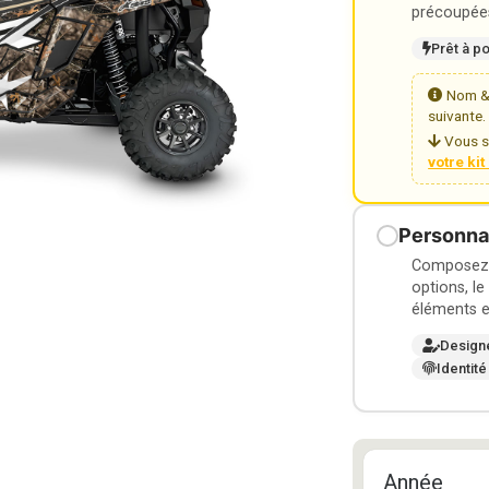
précoupées
Prêt à p
Nom & 
suivante.
Vous s
votre ki
Personnal
Composez v
options, le
éléments e
Design
Identité
Année