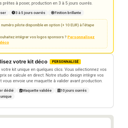
 prêtes à poser, production en 3 à 5 jours ouvrés.
oser
3 à 5 jours ouvrés
Finition brillante
numéro pilote disponible en option (+ 10 EUR) à l'étape
ouhaitez intégrer vos logos sponsors ?
Personnalisez
t déco
isez votre kit déco
PERSONNALISÉ
otre kit unique en quelques clics. Vous sélectionnez vos
 prix se calcule en direct. Notre studio design intègre vos
t vous envoie une maquette à valider avant production.
er dédié
Maquette validée
10 jours ouvrés
 unique