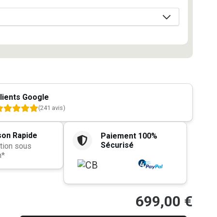
lients Google
(241 avis)
son Rapide
Paiement 100%
Sécurisé
tion sous
h*
699,00
€