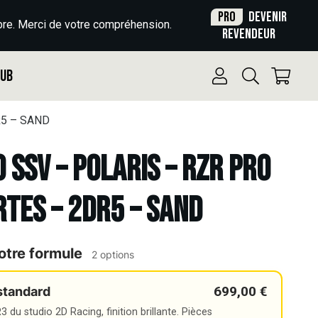
Pro
Devenir
re. Merci de votre compréhension.
revendeur
Pub
R5 – SAND
o SSV – POLARIS – RZR PRO
RTES – 2DR5 – SAND
otre formule
2 options
699,00 €
standard
 du studio 2D Racing, finition brillante. Pièces