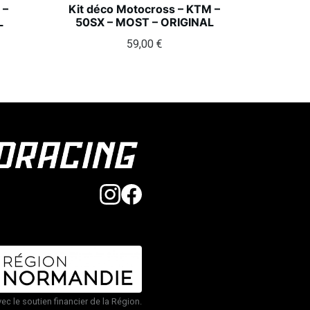
 –
Kit déco Motocross – KTM –
L
50SX – MOST – ORIGINAL
59,00
€
vec le soutien financier de la Région.