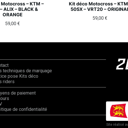
o Motocross – KTM –
Kit déco Motocross – KTM
– ALIX – BLACK &
50SX – VRT20 – ORIGINA
ORANGE
59,00
€
59,00
€
ntact
s techniques de marquage
ice pose Kits déco
 riders
yens de paiement
tours
V
itique de confidentialité
Site réalisé a