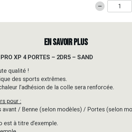
quantité
de
Kit
déco
SSV
EN SAVOIR PLUS
-
POLARIS
R PRO XP 4 PORTES – 2DR5 – SAND
-
RZR
te qualité !
PRO
ique des sports extrêmes.
XP
4
 chaleur l’adhésion de la colle sera renforcée.
PORTES
rs pour :
-
2DR5
les avant / Benne (selon modèles) / Portes (selon m
-
SAND
 est à titre d’exemple.
xemple.