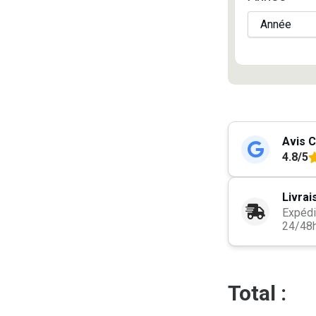
Avis C
4.8/5
Livrai
Expédi
24/48
Total :