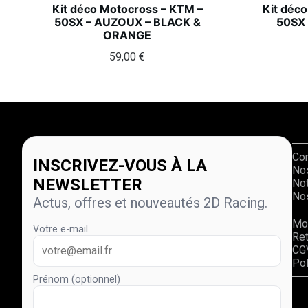
Kit déco Motocross – KTM –
Kit déc
50SX – AUZOUX – BLACK &
50SX 
ORANGE
59,00
€
Co
INSCRIVEZ-VOUS À LA
No
NEWSLETTER
Not
Nos
Actus, offres et nouveautés 2D Racing.
Mo
Votre e-mail
Re
CG
Pol
Prénom (optionnel)