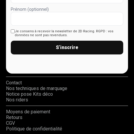
Prénom (optionnel)
Je consens à recevoir la newsletter de 2D Racing.
RGPD : vos
données ne sont pas revendues.
S’inscrire
Contact
Nos techniques de marquage
Notice pose Kits déco
Nos riders
Moyens de paiement
Retours
CGV
Politique de confidentialité