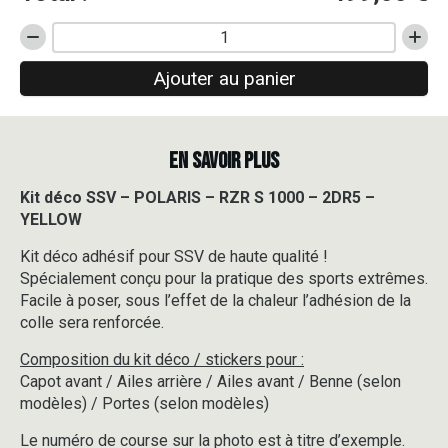
quantité
de
Ajouter au panier
Kit
déco
SSV
-
EN SAVOIR PLUS
POLARIS
-
RZR
Kit déco SSV – POLARIS – RZR S 1000 – 2DR5 –
S
YELLOW
1000
-
Kit déco adhésif pour SSV de haute qualité !
2DR5
Spécialement conçu pour la pratique des sports extrêmes.
-
Facile à poser, sous l’effet de la chaleur l’adhésion de la
YELLOW
colle sera renforcée.
Composition du kit déco / stickers pour :
Capot avant / Ailes arrière / Ailes avant / Benne (selon
modèles) / Portes (selon modèles)
Le numéro de course sur la photo est à titre d’exemple.