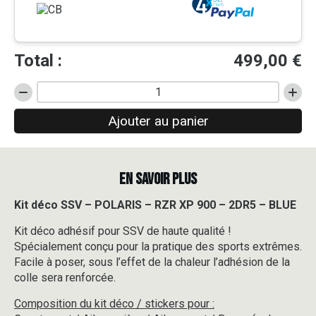
Total :
499,00
€
quantité
de
Ajouter au panier
Kit
déco
SSV
-
EN SAVOIR PLUS
POLARIS
-
RZR
Kit déco SSV – POLARIS – RZR XP 900 – 2DR5 – BLUE
XP
Kit déco adhésif pour SSV de haute qualité !
900
-
Spécialement conçu pour la pratique des sports extrêmes.
2DR5
Facile à poser, sous l’effet de la chaleur l’adhésion de la
-
colle sera renforcée.
BLUE
Composition du kit déco / stickers pour :