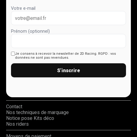
Votre e-mail
Prénom (optionnel)
Je consens à recevoir la newsletter de 2D Racing.
RGPD : vos
données ne sont pas revendues.
S’inscrire
Contact
Nos techniques de marquage
Notice pose Kits déco
Nos riders
Moyens de paiement