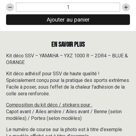
quantité
de
Ajouter au panier
Kit
déco
SSV
-
EN SAVOIR PLUS
YAMAHA
-
YXZ
Kit déco SSV – YAMAHA – YXZ 1000 R – 2DR4 – BLUE &
1000
ORANGE
R
-
Kit déco adhésif pour SSV de haute qualité !
2DR4
Spécialement conçu pour la pratique des sports extrêmes.
-
Facile à poser, sous l’effet de la chaleur l’adhésion de la
BLUE
colle sera renforcée.
&
ORANGE
Composition du kit déco / stickers pour :
Capot avant / Ailes arrière / Ailes avant / Benne (selon
modèles) / Portes (selon modèles)
Le numéro de course sur la photo est à titre d’exemple.