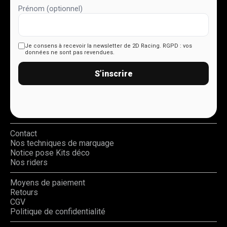
Prénom (optionnel)
Je consens à recevoir la newsletter de 2D Racing.
RGPD : vos
données ne sont pas revendues.
S’inscrire
Contact
Nos techniques de marquage
Notice pose Kits déco
Nos riders
Moyens de paiement
Retours
CGV
Politique de confidentialité