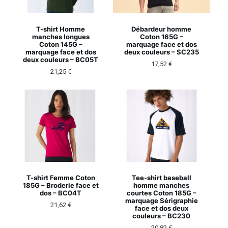
T-shirt Homme
Débardeur homme
manches longues
Coton 165G –
Coton 145G –
marquage face et dos
marquage face et dos
deux couleurs – SC235
deux couleurs – BC05T
17,52
€
21,25
€
T-shirt Femme Coton
Tee-shirt baseball
185G – Broderie face et
homme manches
dos – BC04T
courtes Coton 185G –
marquage Sérigraphie
21,62
€
face et dos deux
couleurs – BC230
20,82
€