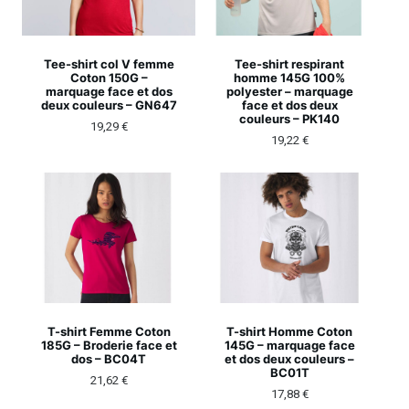
Tee-shirt col V femme
Tee-shirt respirant
Coton 150G –
homme 145G 100%
marquage face et dos
polyester – marquage
deux couleurs – GN647
face et dos deux
couleurs – PK140
19,29
€
19,22
€
T-shirt Femme Coton
T-shirt Homme Coton
185G – Broderie face et
145G – marquage face
dos – BC04T
et dos deux couleurs –
BC01T
21,62
€
17,88
€