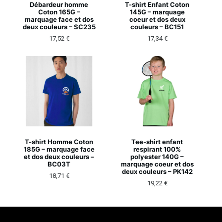
Débardeur homme
T-shirt Enfant Coton
Coton 165G –
145G – marquage
marquage face et dos
coeur et dos deux
deux couleurs – SC235
couleurs – BC151
17,52
€
17,34
€
T-shirt Homme Coton
Tee-shirt enfant
185G – marquage face
respirant 100%
et dos deux couleurs –
polyester 140G –
BC03T
marquage coeur et dos
deux couleurs – PK142
18,71
€
19,22
€