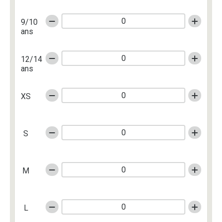
9/10
ans
12/14
ans
XS
S
M
L