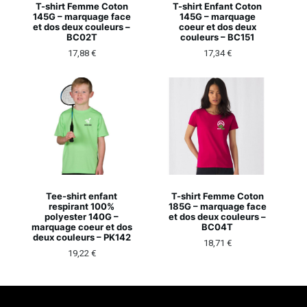
T-shirt Femme Coton
T-shirt Enfant Coton
145G – marquage face
145G – marquage
et dos deux couleurs –
coeur et dos deux
BC02T
couleurs – BC151
17,88
€
17,34
€
Tee-shirt enfant
T-shirt Femme Coton
respirant 100%
185G – marquage face
polyester 140G –
et dos deux couleurs –
marquage coeur et dos
BC04T
deux couleurs – PK142
18,71
€
19,22
€