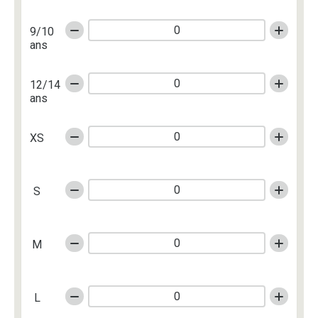
9/10
ans
12/14
ans
XS
S
M
L