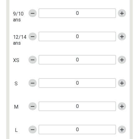
9/10
ans
12/14
ans
XS
S
M
L