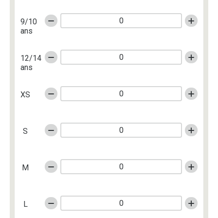
9/10
ans
12/14
ans
XS
S
M
L