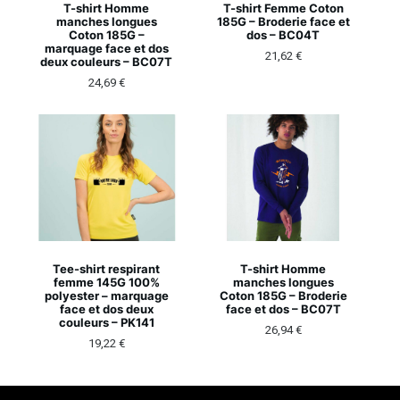
T-shirt Homme
T-shirt Femme Coton
manches longues
185G – Broderie face et
Coton 185G –
dos – BC04T
marquage face et dos
21,62
€
deux couleurs – BC07T
24,69
€
Tee-shirt respirant
T-shirt Homme
femme 145G 100%
manches longues
polyester – marquage
Coton 185G – Broderie
face et dos deux
face et dos – BC07T
couleurs – PK141
26,94
€
19,22
€