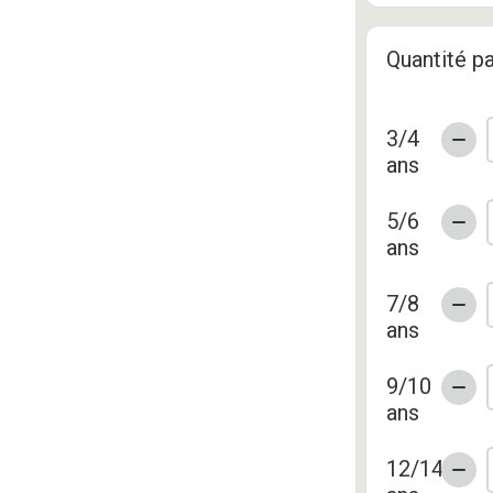
Quantité pa
3/4
ans
5/6
ans
7/8
ans
9/10
ans
12/14