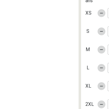
ans
XS
S
M
L
XL
2XL