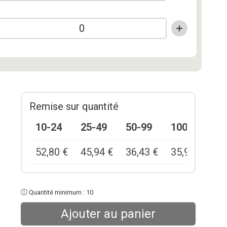
Remise sur quantité
10-24
25-49
50-99
100+
52,80
€
45,94
€
36,43
€
35,90
€
Quantité minimum : 10
Ajouter au panier