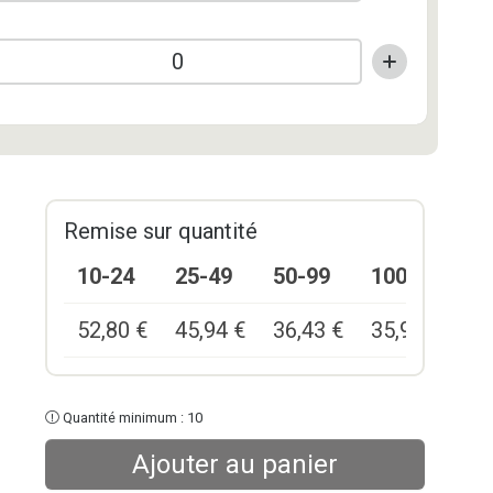
Remise sur quantité
10-24
25-49
50-99
100+
52,80
€
45,94
€
36,43
€
35,90
€
Quantité minimum : 10
Ajouter au panier