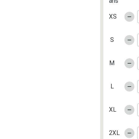
ans
XS
S
M
L
XL
2XL