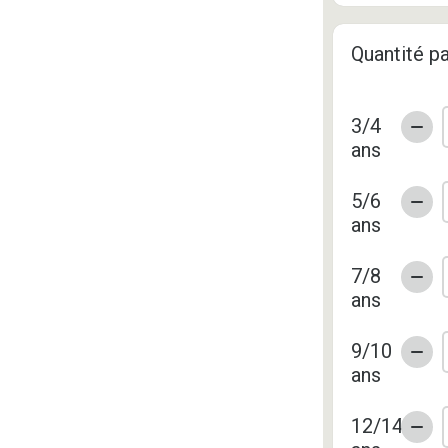
Quantité pa
3/4
ans
5/6
ans
7/8
ans
9/10
ans
12/14