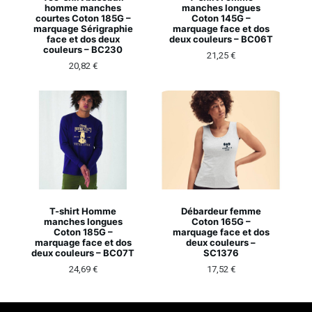
homme manches
manches longues
courtes Coton 185G –
Coton 145G –
marquage Sérigraphie
marquage face et dos
face et dos deux
deux couleurs – BC06T
couleurs – BC230
21,25
€
20,82
€
T-shirt Homme
Débardeur femme
manches longues
Coton 165G –
Coton 185G –
marquage face et dos
marquage face et dos
deux couleurs –
deux couleurs – BC07T
SC1376
24,69
€
17,52
€