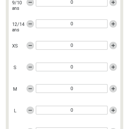
9/10
ans
12/14
ans
XS
S
M
L