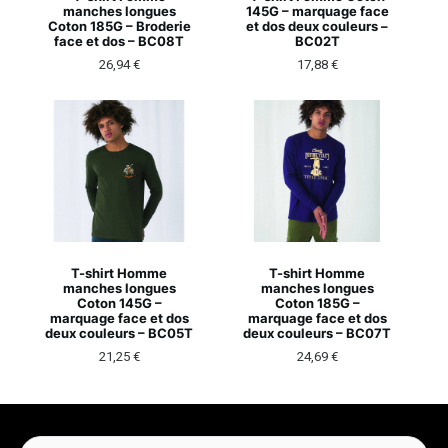
manches longues
145G – marquage face
Coton 185G – Broderie
et dos deux couleurs –
face et dos – BC08T
BC02T
26,94
€
17,88
€
T-shirt Homme
T-shirt Homme
manches longues
manches longues
Coton 145G –
Coton 185G –
marquage face et dos
marquage face et dos
deux couleurs – BC05T
deux couleurs – BC07T
21,25
€
24,69
€