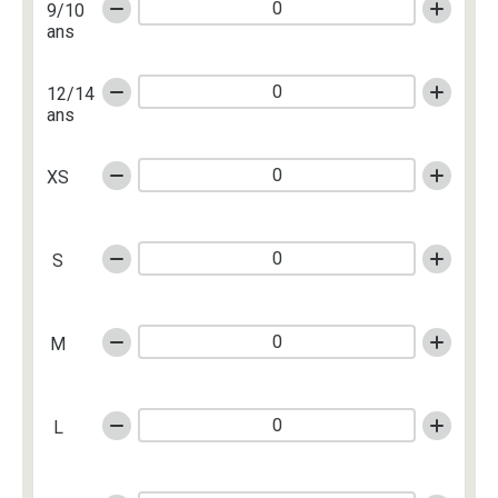
9/10
ans
12/14
ans
XS
S
M
L